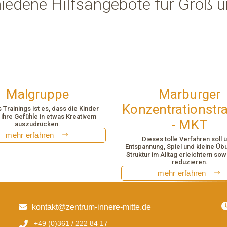
hiedene Hilfsangebote für Groß 
Malgruppe
Marburger
Konzentrationstra
 Trainings ist es, dass die Kinder
 ihre Gefühle in etwas Kreativem
- MKT
auszudrücken.
mehr erfahren
Dieses tolle Verfahren soll 
Entspannung, Spiel und kleine Üb
Struktur im Alltag erleichtern sow
reduzieren.
mehr erfahren
kontakt@zentrum-innere-mitte.de
+49 (0)361 / 222 84 17