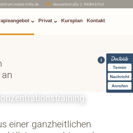
entrum-innere-mitte.de
Neuwerkstraße 2, 99084 Erfurt
rapieangebot
Privat
Kursplan
Kontakt
i
n
Termin
 an
Nachricht
Anrufen
nzentrationstraining
s einer ganzheitlichen