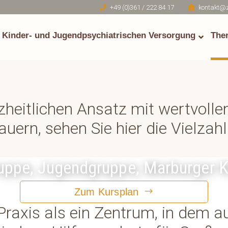
+49 (0)361 / 222 84 17
kontakt@z
Kinder- und Jugendpsychiatrischen Versorgung
The
heitlichen Ansatz mit wertvolle
ern, sehen Sie hier die Vielzahl
ppe, Jugendgruppe, Marburger Ko
Zum Kursplan
Praxis als ein Zentrum, in dem au