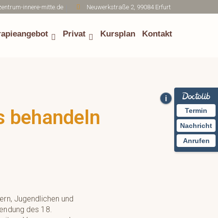
entrum-innere-mitte.de
Neuwerkstraße 2, 99084 Erfurt
rapieangebot
Privat
Kursplan
Kontakt
i
s behandeln
Termin
Nachricht
Anrufen
dern, Jugendlichen und
llendung des 18.