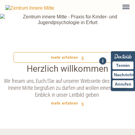
Zentrum Innere Mitte
Kinder-
und
Jugendpsychiatrische Versorgung,
Gruppenangebote, Kinderyoga, Elternangebote
und mehr, im Herzen von Erfurt.
mehr erfahren
i
Termin
Herzlich willkommen
Nachricht
Wir freuen uns, Euch/Sie auf unserer Webseite des Zentrums
Anrufen
Innere Mitte begrüßen zu dürfen und wollen einen kleinen
Einblick in unser Leitbild geben.
mehr erfahren
„Man muß das Unmögliche versuchen, um das
Mögliche zu erreichen.“
Hermann Hesse