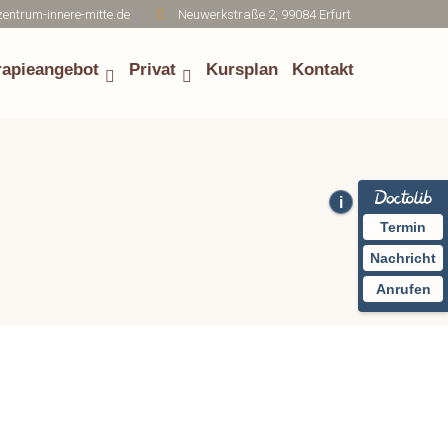
entrum-innere-mitte.de
Neuwerkstraße 2, 99084 Erfurt
rapieangebot
Privat
Kursplan
Kontakt
i
Termin
Nachricht
Anrufen