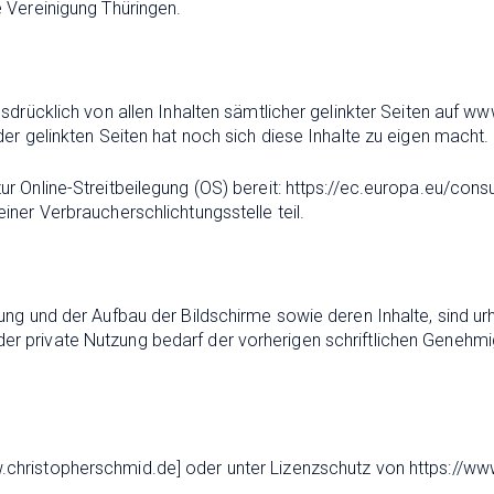
e Vereinigung Thüringen.
usdrücklich von allen Inhalten sämtlicher gelinkter Seiten auf w
der gelinkten Seiten hat noch sich diese Inhalte zu eigen macht.
ur Online-Streitbeilegung (OS) bereit: https://ec.europa.eu/con
iner Verbraucherschlichtungsstelle teil.
ung und der Aufbau der Bildschirme sowie deren Inhalte, sind ur
r private Nutzung bedarf der vorherigen schriftlichen Genehmig
.christopherschmid.de]
oder unter Lizenzschutz von https://w